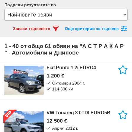
Подреди резултатите по
Запази търсенето
Още критерии за търсене
1 - 40 от общо 61 обяви на "А С Т Р А К А Р
" - Автомобили и Джипове
Fiat Punto 1.2i EURO4
1 200 €
октомври 2004 г.
114 300 км
VW Touareg 3.0TDI EURO5B
12 500 €
април 2012 г.