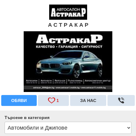
А С Т Р А К А Р
ОБЯВИ
1
ЗА НАС
Търсене в категория