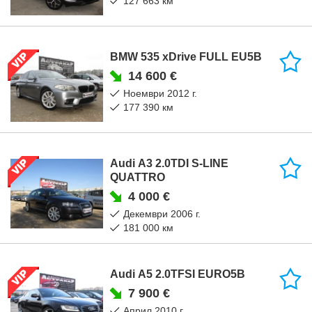
127 663 км
BMW 535 xDrive FULL EU5B
14 600 €
ноември 2012 г.
177 390 км
Audi A3 2.0TDI S-LINE
QUATTRO
4 000 €
декември 2006 г.
181 000 км
Audi A5 2.0TFSI EURO5B
7 900 €
април 2010 г.